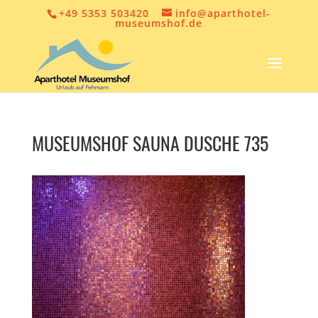
+49 5353 503420
info@aparthotel-
museumshof.de
MUSEUMSHOF SAUNA DUSCHE 735