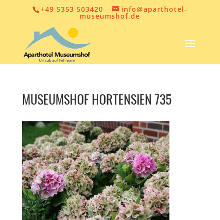
+49 5353 503420
info@aparthotel-
museumshof.de
MUSEUMSHOF HORTENSIEN 735