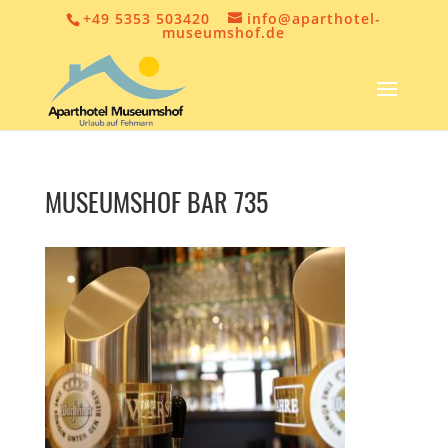
+49 5353 503420
info@aparthotel-
museumshof.de
MUSEUMSHOF BAR 735