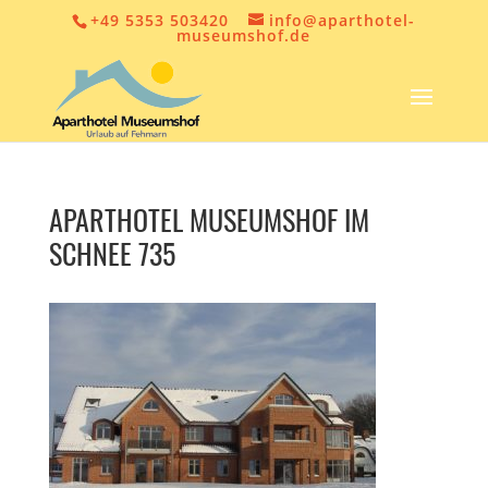
+49 5353 503420
info@aparthotel-
museumshof.de
APARTHOTEL MUSEUMSHOF IM
SCHNEE 735